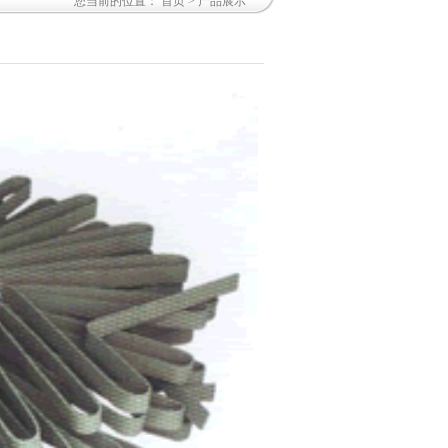
您当前的位置：
首页
> 产品展示