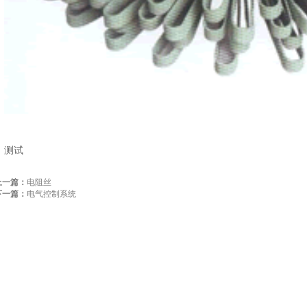
测试
上一篇：
电阻丝
下一篇：
电气控制系统