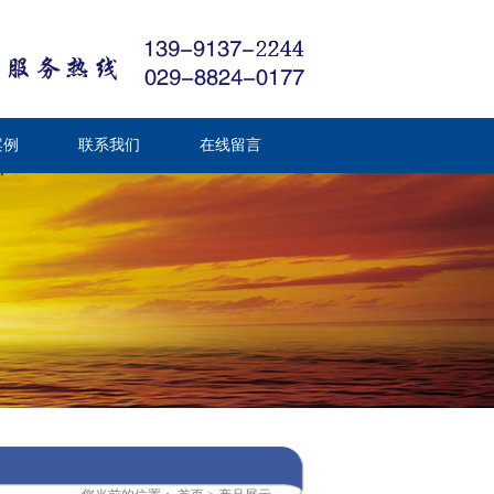
案例
联系我们
在线留言