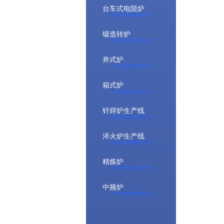
台车式电阻炉
锻造转炉
井式炉
箱式炉
钎焊炉生产线
淬火炉生产线
精炼炉
中频炉