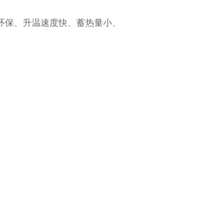
环保、升温速度快、蓄热量小、