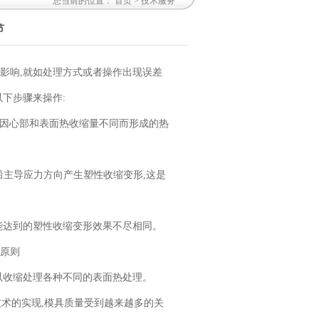
您当前的位置：
首页
> 技术服务
节
的影响,就如处理方式或者操作出现误差
以下步骤来操作:
生因心部和表面热收缩量不同而形成的热
主导应力方向产生塑性收缩变形,这是
所能达到的塑性收缩变形效果不尽相同。
为原则
以收缩处理各种不同的表面热处理。
术的实现,模具质量受到越来越多的关