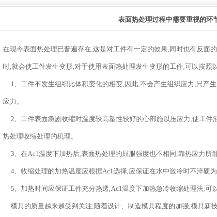
表面热处理过程中需要重视的环
在现今表面热处理已普遍存在,这是对工件有一定的效果,同时也有反面
时,就会使工件发生变形,对于使用表面热处理发生变形的工件,可以按照
1、工件不发生组织比体积变化的相变,因此,不会产生组织应力,只产
应力。
2、工件表面急剧收缩对温度较高塑性较好的心部施以压应力,使工件沿
热处理收缩处理的机理。
3、在Ac1温度下加热后,表面热处理的屈服强度也不相同,靠热应力
4、收缩处理的加热温度应根据Ac1选择,应保证在水中激冷时不淬硬
5、加热时间应保证工件充分热透,Ac1温度下加热急冷收缩处理法,可
模具的质量越来越受到关注,随着设计、制造模具程度的加强,模具新技